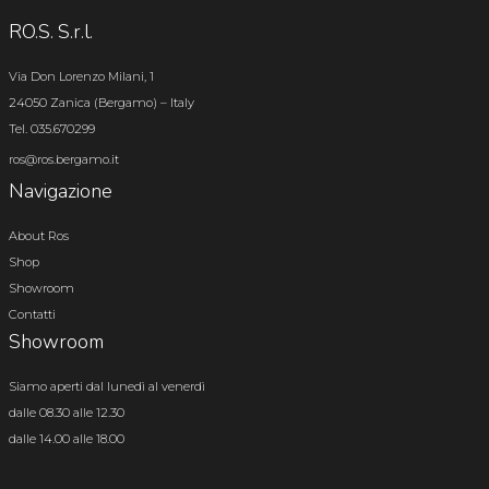
RO.S. S.r.l.
Via Don Lorenzo Milani, 1
24050 Zanica (Bergamo) – Italy
Tel. 035.670299
ros@ros.bergamo.it
Navigazione
About Ros
Shop
Showroom
Contatti
Showroom
Siamo aperti dal lunedì al venerdì
dalle 08.30 alle 12.30
dalle 14.00 alle 18.00