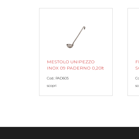
MESTOLO UNIPEZZO
F
INOX 09 PADERNO 0,20lt
S
Cod.: PAD605
Co
scopri
sc