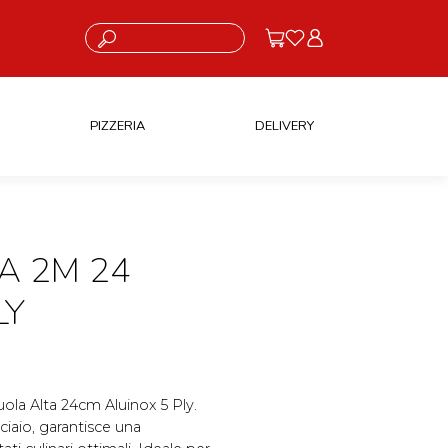
Cosa stai cercando?
PIZZERIA
DELIVERY
A 2M 24
LY
uola Alta 24cm Aluinox 5 Ply.
cciaio, garantisce una