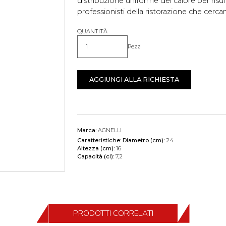
distribuzione uniforme del calore per risult
professionisti della ristorazione che cerc
QUANTITÀ
Pezzi
Quantità
AGGIUNGI ALLA RICHIESTA
Marca:
AGNELLI
Caratteristiche:
Diametro (cm):
24
Altezza (cm):
16
Capacità (cl):
7,2
PRODOTTI CORRELATI