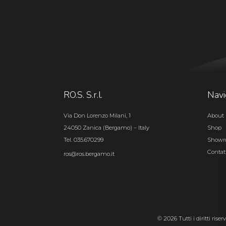
RO.S. S.r.l.
Navi
Via Don Lorenzo Milani, 1
About 
24050 Zanica (Bergamo) – Italy
Shop
Tel. 035.670299
Show
Contat
ros@ros.bergamo.it
© 2026 Tutti i diritti rise