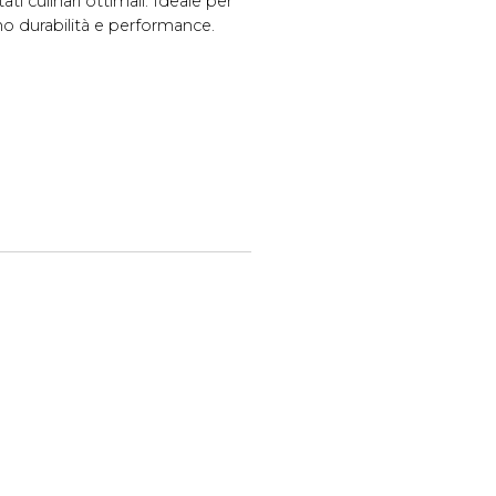
ati culinari ottimali. Ideale per
ano durabilità e performance.