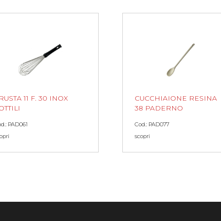
RUSTA 11 F. 30 INOX
CUCCHIAIONE RESINA
OTTILI
38 PADERNO
d.: PAD061
Cod.: PAD077
opri
scopri