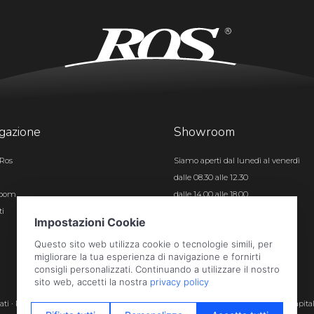
gazione
Showroom
Ros
Siamo aperti dal lunedì al venerdì
dalle 08.30 alle 12.30
room
dalle 14.00 alle 18.00
ti
Certificazioni
rvati · P.iva e c.f. 01496180165 · Iscr. registro imprese di Bergamo n. 01496180165 · Capita