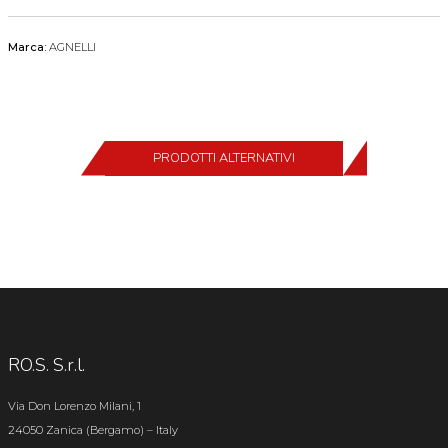
Marca:
AGNELLI
PRODOTTI ALTERNATIVI
RO.S. S.r.l.
Via Don Lorenzo Milani, 1
24050 Zanica (Bergamo) – Italy