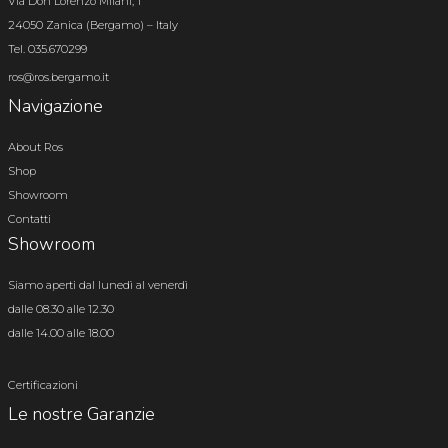
Via Don Lorenzo Milani, 1
24050 Zanica (Bergamo) – Italy
Tel. 035.670299
ros@ros.bergamo.it
Navigazione
About Ros
Shop
Showroom
Contatti
Showroom
Siamo aperti dal lunedì al venerdì
dalle 08.30 alle 12.30
dalle 14.00 alle 18.00
Certificazioni
Le nostre Garanzie