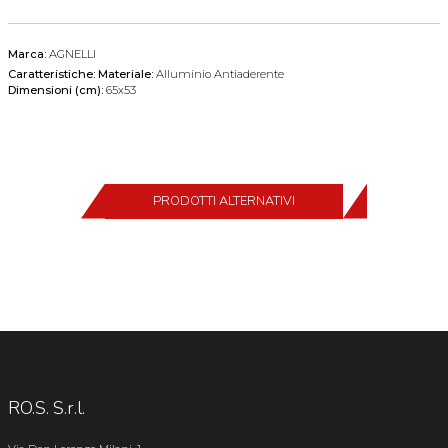
Marca:
AGNELLI
Caratteristiche:
Materiale:
Alluminio Antiaderente
Dimensioni (cm):
65x53
PRODOTTI ALTERNATIVI
RO.S. S.r.l.