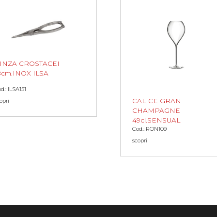
INZA CROSTACEI
8cm.INOX ILSA
d.: ILSA151
CALICE GRAN
opri
CHAMPAGNE
49cl.SENSUAL
Cod.: RON109
scopri