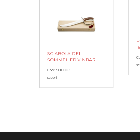
P
1
SCIABOLA DEL
Co
SOMMELIER VINBAR
sc
Cod.: SHU003
scopri