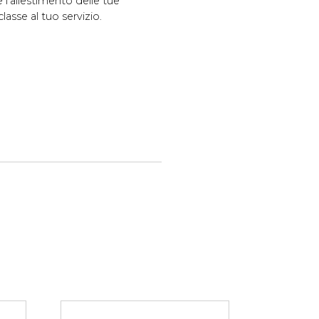
e l'allestimento delle tue
asse al tuo servizio.