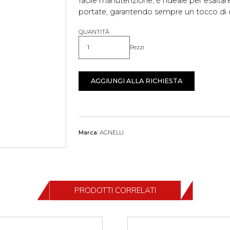
facile manutenzione, è l'ideale per esaltar
portate, garantendo sempre un tocco di cl
QUANTITÀ
Pezzi
Quantità
AGGIUNGI ALLA RICHIESTA
Marca:
AGNELLI
PRODOTTI CORRELATI