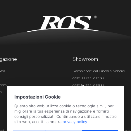
gazione
Showroom
Ros
Siamo aperti dal lunedì al venerdì
dalle 08.30 alle 12.30
room
dalle 14.00 alle 18.00
ti
Certificazioni
rvati · P.iva e c.f. 01496180165 · Iscr. registro imprese di Bergamo n. 01496180165 · Capita