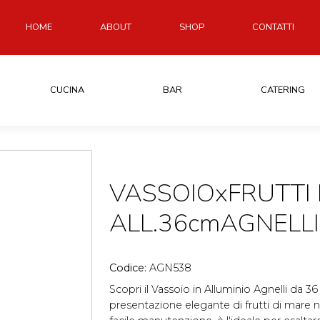
HOME
ABOUT
SHOP
CONTATTI
CUCINA
BAR
CATERING
VASSOIOxFRUTTI 
ALL.36cmAGNELLI
Codice:
AGN538
Scopri il Vassoio in Alluminio Agnelli da 36
presentazione elegante di frutti di mare ne