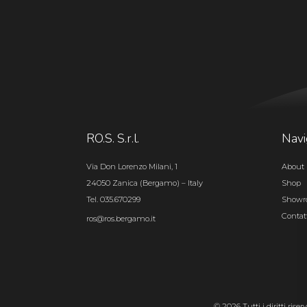
RO.S. S.r.l.
Navi
Via Don Lorenzo Milani, 1
About 
24050 Zanica (Bergamo) – Italy
Shop
Tel. 035.670299
Show
Contat
ros@ros.bergamo.it
© 2026 Tutti i diritti rise