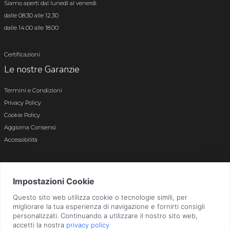
Siamo aperti dal lunedì al venerdì
dalle 08.30 alle 12.30
dalle 14.00 alle 18.00
Certificazioni
Le nostre Garanzie
Termini e Condizioni
Privacy Policy
Cookie Policy
Aggiorna Consensi
Accessibilità
© 2026 Tutti i diritti riservati · P.iva e c.f. 01496180165 · Iscr. registro imprese di
Bergamo n. 01496180165 · Capitale Sociale i.v. € 800.000,00