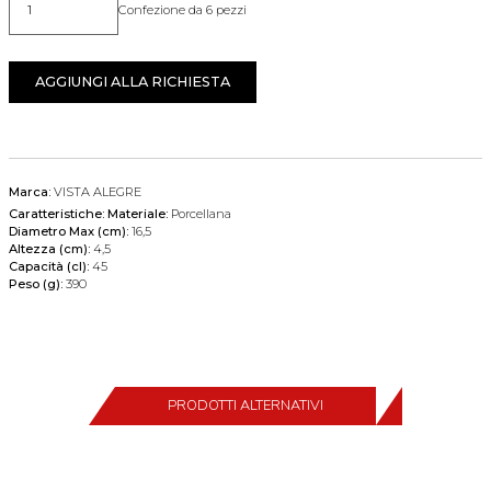
Confezione da 6 pezzi
Quantità
AGGIUNGI ALLA RICHIESTA
Marca:
VISTA ALEGRE
Caratteristiche:
Materiale:
Porcellana
Diametro Max (cm):
16,5
Altezza (cm):
4,5
Capacità (cl):
45
Peso (g):
390
PRODOTTI ALTERNATIVI