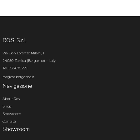
RO.S. S.r.l.
Via Don Lorenzo Milani, 1
24050 Zanica (Bergamo) – Italy
Tel. 035.670299
ros@ros.bergamo.it
Navigazione
About Ros
Shop
Showroom
Contatti
Showroom