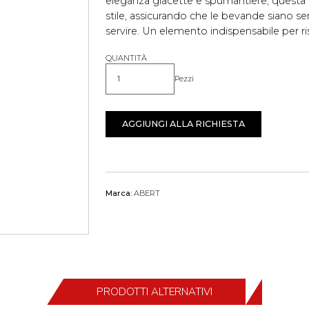
eleganza glacette e spumantiere, questa 
stile, assicurando che le bevande siano 
servire. Un elemento indispensabile per ris
QUANTITÀ
Pezzi
Quantità
AGGIUNGI ALLA RICHIESTA
Marca:
ABERT
PRODOTTI ALTERNATIVI