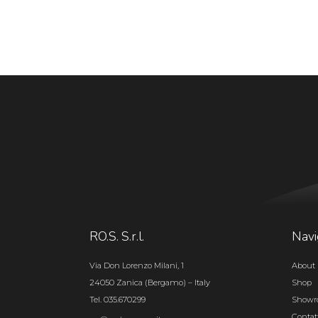
RO.S. S.r.l.
Navi
Via Don Lorenzo Milani, 1
About 
24050 Zanica (Bergamo) – Italy
Shop
Tel. 035.670299
Show
Contat