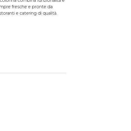
colonna combina funzionalità e
sempre fresche e pronte da
toranti e catering di qualità.