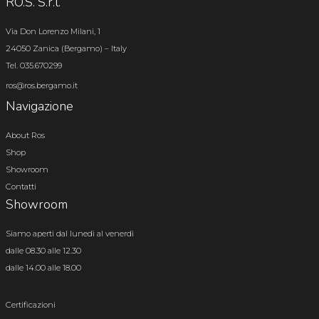
RO.S. S.r.l.
Via Don Lorenzo Milani, 1
24050 Zanica (Bergamo) – Italy
Tel. 035.670299
ros@ros.bergamo.it
Navigazione
About Ros
Shop
Showroom
Contatti
Showroom
Siamo aperti dal lunedì al venerdì
dalle 08.30 alle 12.30
dalle 14.00 alle 18.00
Certificazioni