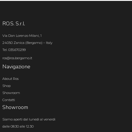
RO.S. S.r.l.
Via Don Lorenzo Milani, 1
24050 Zanica (Bergamo) – Italy
Tel. 035.670299
ros@ros.bergamo.it
Navigazione
About Ros
Shop
Showroom
Contatti
Showroom
Siamo aperti dal lunedì al venerdì
dalle 08.30 alle 12.30