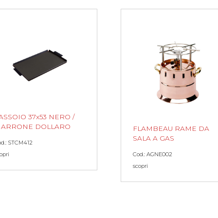
ASSOIO 37x53 NERO /
ARRONE DOLLARO
FLAMBEAU RAME DA
SALA A GAS
od.: STCM412
Cod.: AGNE002
opri
scopri