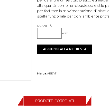
per garantire un servizio pratico ed elegan
alta qualità, combina robustezza e stile pe
per facilitare la movimentazione di piatt
scelta funzionale per ogni ambiente profe
QUANTITÀ
Pezzi
Quantità
AGGIUNGI ALLA RICHIESTA
Marca:
ABERT
PRODOTTI CORRELATI