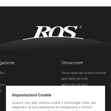
gazione
Showroom
Ros
Siamo aperti dal lunedì al venerdì
dalle 08.30 alle 12.30
room
dalle 14.00 alle 18.00
ti
Certificazioni