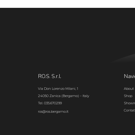
RO.S. S.r.l.
Navi
Via Don Lorenzo Milani, 1
About 
24050 Zanica (Bergamo) – Italy
Shop
Tel. 035.670299
Show
Contat
ros@ros.bergamo.it