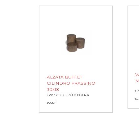
V
ALZATA BUFFET
M
CILINDRO FRASSINO
30x18
C
Cod.: YEG.CIL300X180FRA
sc
scopri