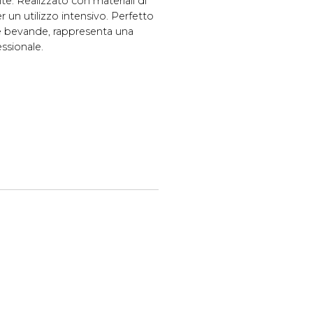
te. Realizzato con materiali di
r un utilizzo intensivo. Perfetto
i e bevande, rappresenta una
ssionale.