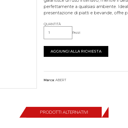
garantisce un uso intensivo, mentre il des
perfettamente a qualsiasi ambiente. Ideale 
presentazione di piatti e bevande, offre pra
QUANTITÀ
Pezzi
Quantità
AGGIUNGI ALLA RICHIESTA
Marca:
ABERT
PRODOTTI ALTERNATIVI