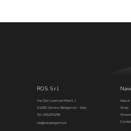
RO.S. S.r.l.
Navi
Via Don Lorenzo Milani, 1
About 
24050 Zanica (Bergamo) – Italy
Shop
Tel. 035.670299
Show
Contat
ros@ros.bergamo.it