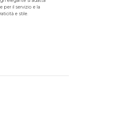
ign elegante si adatta
per il servizio e la
ticità e stile.