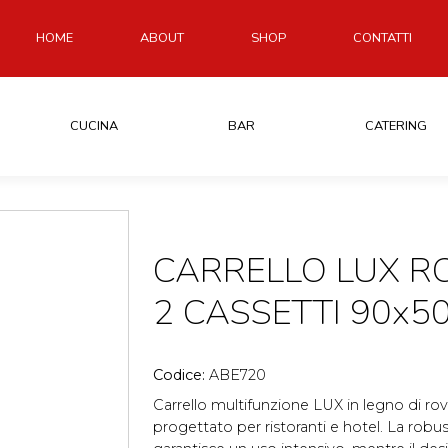
HOME
ABOUT
SHOP
CONTATTI
CUCINA
BAR
CATERING
CARRELLO LUX R
2 CASSETTI 90x5
Codice:
ABE720
Carrello multifunzione LUX in legno di r
progettato per ristoranti e hotel. La robus