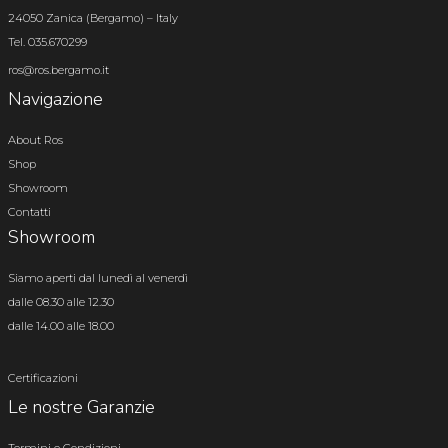
24050 Zanica (Bergamo) – Italy
Tel. 035.670299
ros@ros.bergamo.it
Navigazione
About Ros
Shop
Showroom
Contatti
Showroom
Siamo aperti dal lunedì al venerdì
dalle 08.30 alle 12.30
dalle 14.00 alle 18.00
Certificazioni
Le nostre Garanzie
Termini e Condizioni