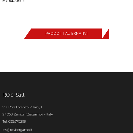
Marca:
ABERT
PRODOTTI ALTERNATIVI
RO.S. S.r.l.
Via Don Lorenzo Milani, 1
24050 Zanica (Bergamo) – Italy
Tel. 035.670299
ros@ros.bergamo.it