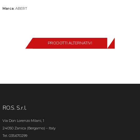
Marca:
ABERT
PRODOTTI ALTERNATIVI
RO.S. S.r.l.
Via Don Lorenzo Milani, 1
24050 Zanica (Bergamo) – Italy
Tel. 035.670299