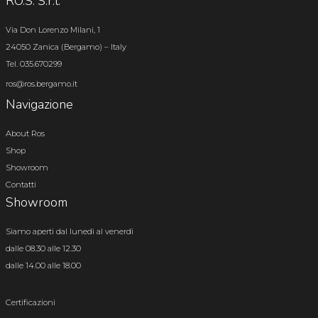
RO.S. S.r.l.
Via Don Lorenzo Milani, 1
24050 Zanica (Bergamo) – Italy
Tel. 035.670299
ros@ros.bergamo.it
Navigazione
About Ros
Shop
Showroom
Contatti
Showroom
Siamo aperti dal lunedì al venerdì
dalle 08.30 alle 12.30
dalle 14.00 alle 18.00
Certificazioni