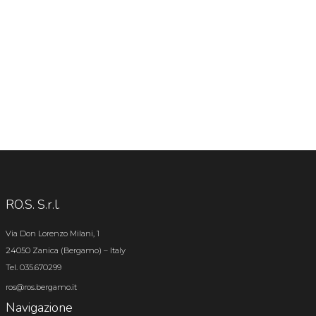
RO.S. S.r.l.
Via Don Lorenzo Milani, 1
24050 Zanica (Bergamo) – Italy
Tel. 035.670299
ros@ros.bergamo.it
Navigazione