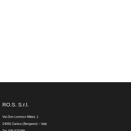
RO.S. S.r.l.
Via Don Lorenzo Milani, 1
24050 Zanica (Bergamo) – Italy
Tel. 035.670299